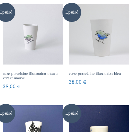
Epuisé
Epuisé
tasse porcelaine illustration oiseau
verre porcelaine illustration bleu
vert et mauve
38,00
€
38,00
€
Epuisé
Epuisé