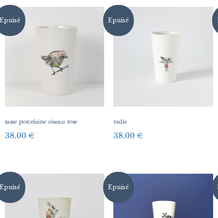
Epuisé
Epuisé
tasse porcelaine oiseau rose
radis
38,00
€
38,00
€
Epuisé
Epuisé