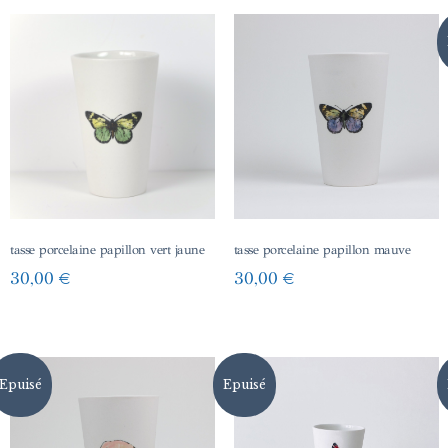
tasse porcelaine papillon vert jaune
tasse porcelaine papillon mauve
30,00
€
30,00
€
Epuisé
Epuisé