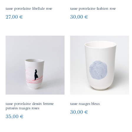
tasse porcelaine libellule rose
tasse porcelaine fashion rose
27,00
€
30,00
€
tasse porcelaine dessin femme
tasse nuages bleus
pensées nuages roses
30,00
€
35,00
€