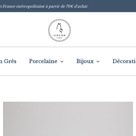
n France métropolitaine à partir de 70€ d'achat
n Grès
Porcelaine
Bijoux
Décorat