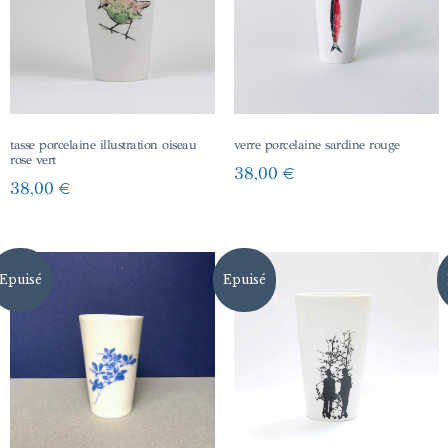
tasse porcelaine illustration oiseau
verre porcelaine sardine rouge
rose vert
38,00
€
38,00
€
Epuisé
Epuisé