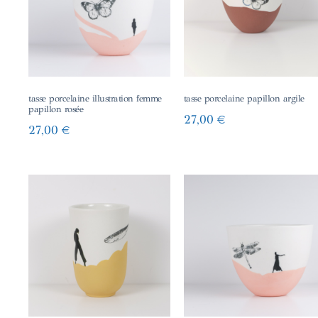
tasse porcelaine illustration femme
tasse porcelaine papillon argile
papillon rosée
27,00
€
27,00
€