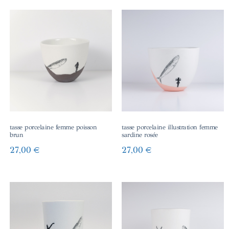
tasse porcelaine femme poisson
tasse porcelaine illustration femme
brun
sardine rosée
27,00
€
27,00
€