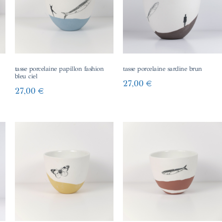
tasse porcelaine papillon fashion
tasse porcelaine sardine brun
bleu ciel
27,00
€
27,00
€