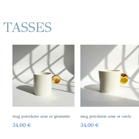
TASSES
mug porcelaine anse or géometrie
mug porcelaine anse or cercle
34,00
€
34,00
€