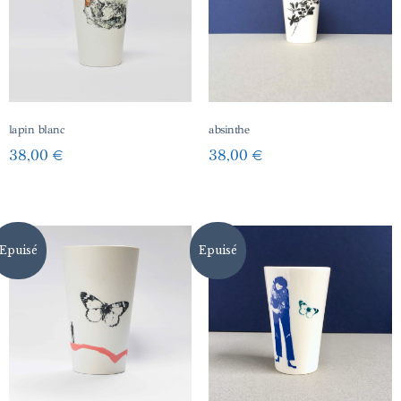
lapin blanc
absinthe
38,00
€
38,00
€
Epuisé
Epuisé