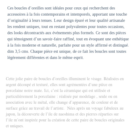
Ces boucles d’oreilles sont idéales pour ceux qui recherchent des
accessoires à la fois contemporains et intemporels, apportant une touche
d’originalité à leurs tenues. Leur design épuré et leur qualité artisanale
les rendent uniques, tout en restant polyvalentes pour toutes occasions,
des looks décontractés aux événements plus formels. Ce sont des pièces
qui témoignent d’un savoir-faire raffiné, tout en évoquant une esthétique
à la fois moderne et naturelle, parfaite pour un style affirmé et distingué.
dim 3,5 cms. Chaque pièce est unique, de ce fait les boucles sont toutes
légèrement différentes et dans le même esprit.
Cette jolie paire de boucles d’oreilles illuminent le visage. Réalisées en
argent découpé et texturé, elles sont agrémentées d’une pièce en
porcelaine noire mate. Ici, c’est la céramique qui est utilisée et
particulièrement la porcelaine : réalisée par modelage , seule ou en
association avec le métal, elle change d’apparence, de couleur et de
surface grâce au travail de l’artiste. Nées après un voyage fabuleux au
japon, la découverte de l’ile de naoshima et des pierres réparties sur
l’ile m’ont inspirée pour la création de cette paire de boucles originales
et uniques.